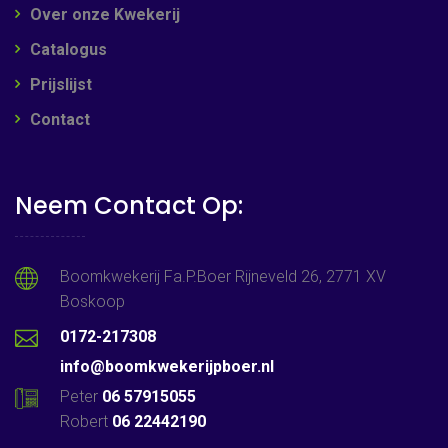
Over onze Kwekerij
Catalogus
Prijslijst
Contact
Neem Contact Op:
Boomkwekerij Fa.P.Boer Rijneveld 26, 2771 XV
Boskoop
0172-217308
info@boomkwekerijpboer.nl
Peter
06 57915055
Robert
06 22442190