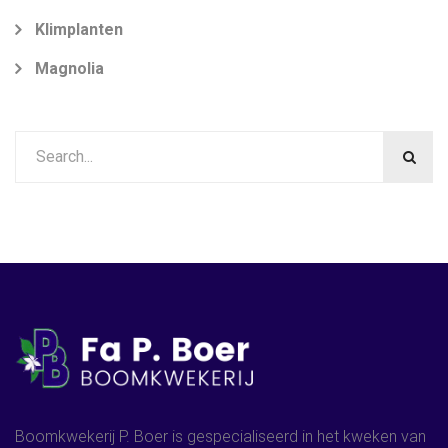
Klimplanten
Magnolia
Boomkwekerij P. Boer is gespecialiseerd in het kweken van