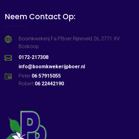
Neem Contact Op:
Boomkwekerij Fa.P.Boer Rijneveld 26, 2771 XV
Boskoop
0172-217308
info@boomkwekerijpboer.nl
Peter
06 57915055
Robert
06 22442190