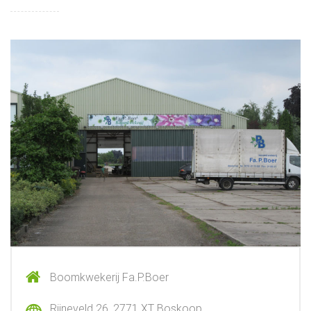
Boomkwekerij Fa.P.Boer
Rijneveld 26, 2771 XT Boskoop