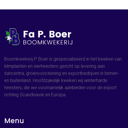
Boomkwekerij P. Boer is gespecialiseerd in het kweken van
klimplanten en sierheesters gericht op levering aan
tuincentra, groenvoorziening en exportbedrijven in binnen-
en buitenland. Hoofdzakelijk kweken wij winterharde
heesters, die we voornamelijk aanbieden voor de export
richting Scandinavië en Europa.
Menu