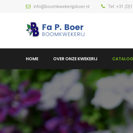
info@boomkwekerijpboer.nl
Tel: +31 (0)
HOME
OVER ONZE KWEKERIJ
CATALOG