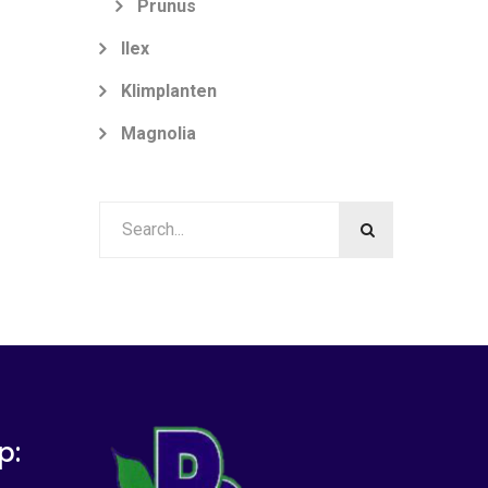
Prunus
Ilex
Klimplanten
Magnolia
p: