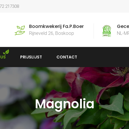
172 217308
Boomkwekerij Fa.P.Boer
Gecer
Rijneveld 26, Boskoop
NL-M
US
PRIJSLIJST
CONTACT
Magnolia