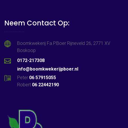
Neem Contact Op:
Boomkwekerij Fa.P.Boer Rijneveld 26, 2771 XV
Boskoop
0172-217308
info@boomkwekerijpboer.nl
Peter
06 57915055
Robert
06 22442190