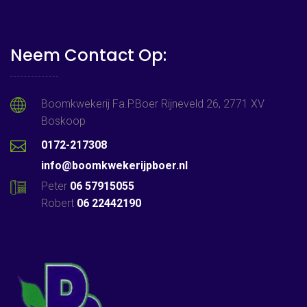
Neem Contact Op:
Boomkwekerij Fa.P.Boer Rijneveld 26, 2771 XV
Boskoop
0172-217308
info@boomkwekerijpboer.nl
Peter
06 57915055
Robert
06 22442190