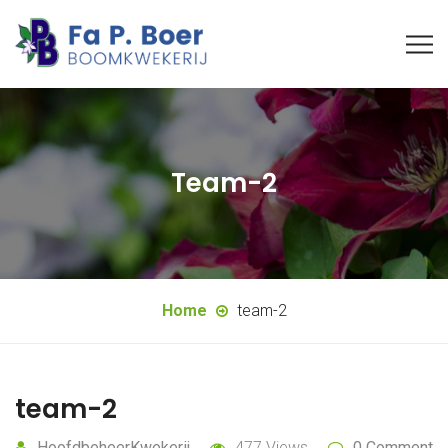
Team-2
Home
team-2
team-2
HoofdbeheerKwekerij
477 Views
0 Comment