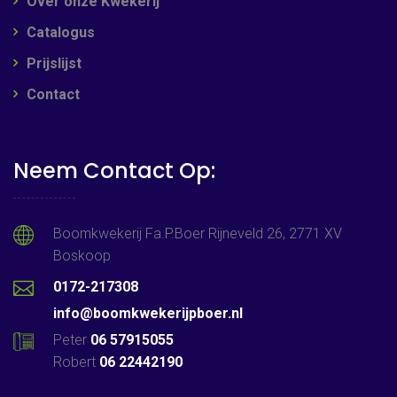
Over onze Kwekerij
Catalogus
Prijslijst
Contact
Neem Contact Op:
Boomkwekerij Fa.P.Boer Rijneveld 26, 2771 XV
Boskoop
0172-217308
info@boomkwekerijpboer.nl
Peter
06 57915055
Robert
06 22442190