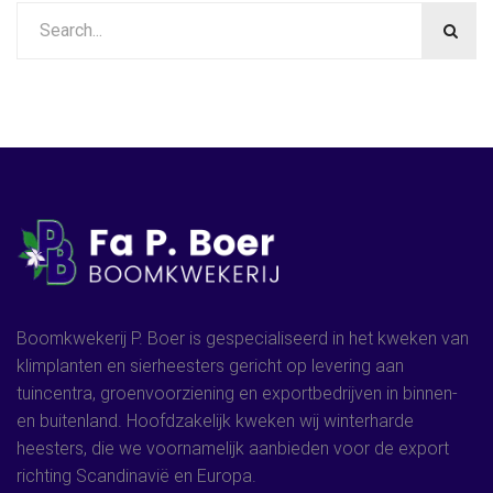
Boomkwekerij P. Boer is gespecialiseerd in het kweken van
klimplanten en sierheesters gericht op levering aan
tuincentra, groenvoorziening en exportbedrijven in binnen-
en buitenland. Hoofdzakelijk kweken wij winterharde
heesters, die we voornamelijk aanbieden voor de export
richting Scandinavië en Europa.