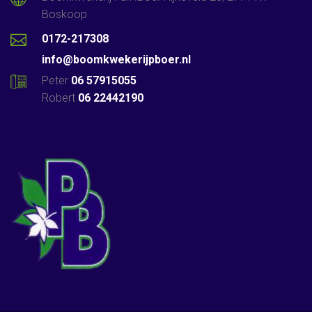
Boskoop
0172-217308
info@boomkwekerijpboer.nl
Peter
06 57915055
Robert
06 22442190