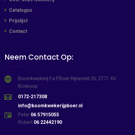
Catalogus
Prijslijst
Contact
Neem Contact Op:
Boomkwekerij Fa.P.Boer Rijneveld 26, 2771 XV
Boskoop
0172-217308
info@boomkwekerijpboer.nl
Peter
06 57915055
Robert
06 22442190