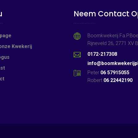
u
Neem Contact O
page
Boomkwekerij Fa.P.Boe
Rijneveld 26, 2771 XV
onze Kwekerij
0172-217308
ogus
info@boomkwekerijpb
jst
Peter
06 57915055
ct
Robert
06 22442190