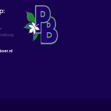
p:
r
 Boskoop
oer.nl