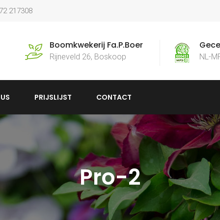
172 217308
Boomkwekerij Fa.P.Boer
Gecer
Rijneveld 26, Boskoop
NL-M
US
PRIJSLIJST
CONTACT
Pro-2