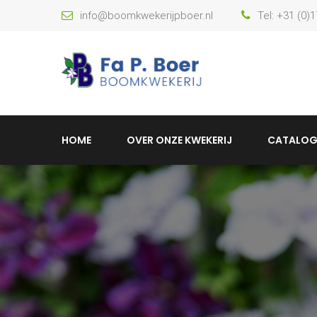
info@boomkwekerijpboer.nl
Tel: +31 (0)
HOME
OVER ONZE KWEKERIJ
CATALOG