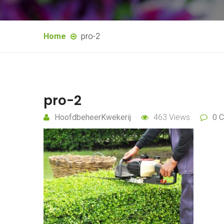
Home
pro-2
pro-2
HoofdbeheerKwekerij
463 Views
0 