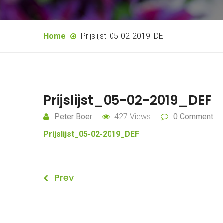
Home
Prijslijst_05-02-2019_DEF
Prijslijst_05-02-2019_DEF
Peter Boer
427 Views
0 Comment
Prijslijst_05-02-2019_DEF
Bericht
Previous
Prev
Post
navigatie