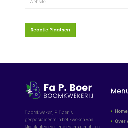
Men
Home
Boomkwekerij P. Boer is
gespecialiseerd in het kweken van
Over 
klimplanten en sierheesters gericht op