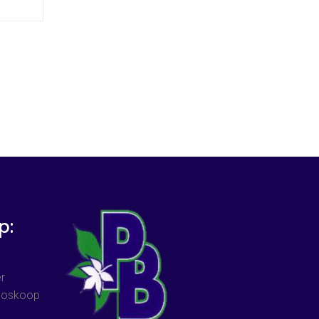
p:
r
 Boskoop