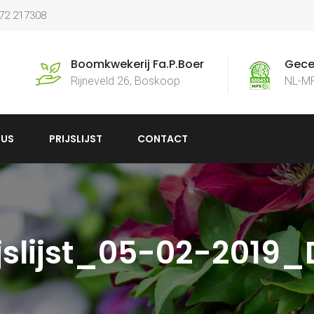
172 217308
Boomkwekerij Fa.P.Boer
Gecer
Rijneveld 26, Boskoop
NL-M
US
PRIJSLIJST
CONTACT
ijslijst_05-02-2019_