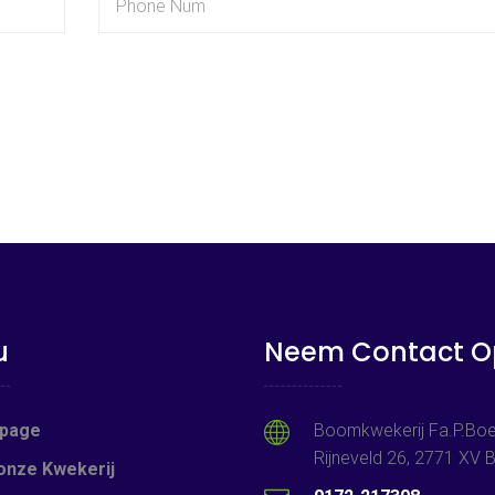
u
Neem Contact O
page
Boomkwekerij Fa.P.Boe
Rijneveld 26, 2771 XV
onze Kwekerij