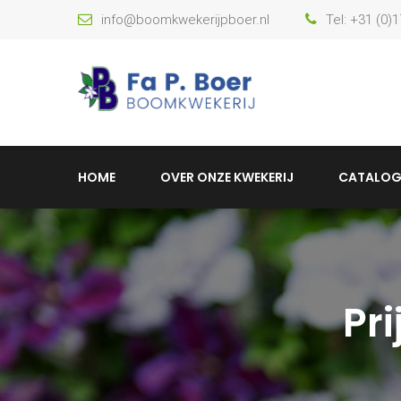
info@boomkwekerijpboer.nl
Tel: +31 (0)
HOME
OVER ONZE KWEKERIJ
CATALOG
Pr