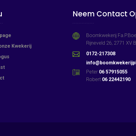
u
Neem Contact O
page
Boomkwekerij Fa.P.Boe
Rijneveld 26, 2771 XV
onze Kwekerij
0172-217308
ogus
info@boomkwekerijpb
jst
Peter
06 57915055
ct
Robert
06 22442190