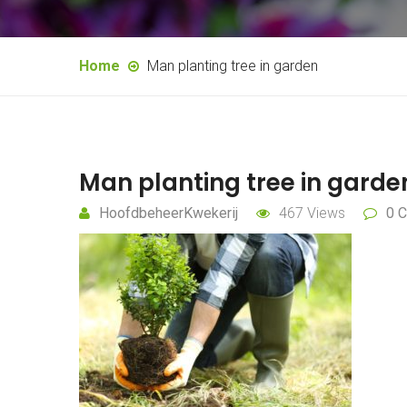
Home
Man planting tree in garden
Man planting tree in garde
HoofdbeheerKwekerij
467 Views
0 