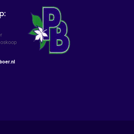
p:
r
 Boskoop
oer.nl