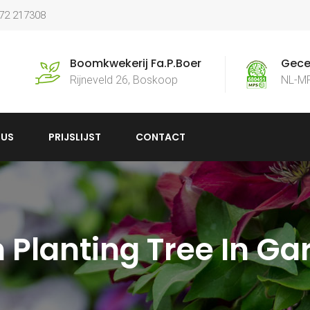
172 217308
Boomkwekerij Fa.P.Boer
Gecer
Rijneveld 26, Boskoop
NL-M
US
PRIJSLIJST
CONTACT
 Planting Tree In Ga