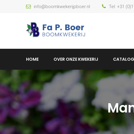
info@boomkwekerijpboer.nl
Tel: +31 (0)
HOME
OVER ONZE KWEKERIJ
CATALOG
Man