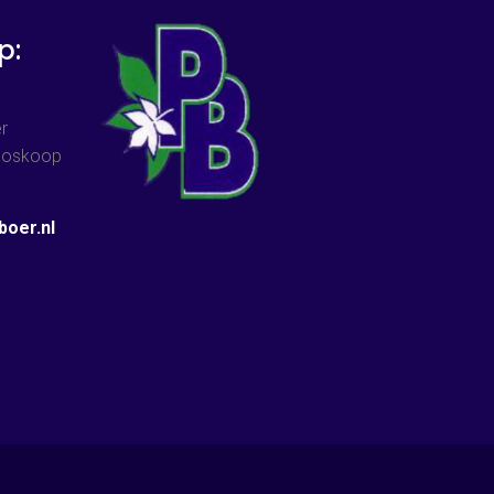
p:
r
 Boskoop
oer.nl