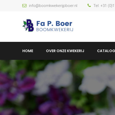
info@boomkwekerijpboer.nl
Tel: +31 (0)
HOME
OVER ONZE KWEKERIJ
CATALOG