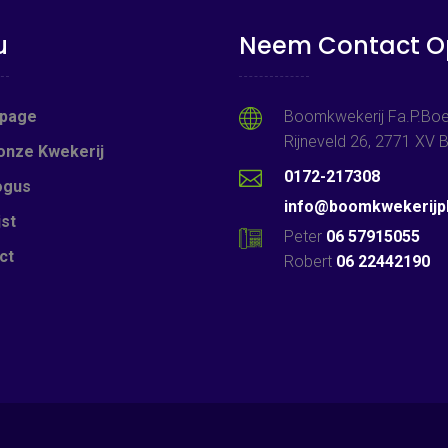
u
Neem Contact O
page
Boomkwekerij Fa.P.Boe
Rijneveld 26, 2771 XV
onze Kwekerij
0172-217308
ogus
info@boomkwekerijpb
jst
Peter
06 57915055
ct
Robert
06 22442190