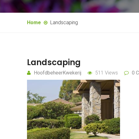
Home
Landscaping
Landscaping
HoofdbeheerKwekerij
511 Views
0 