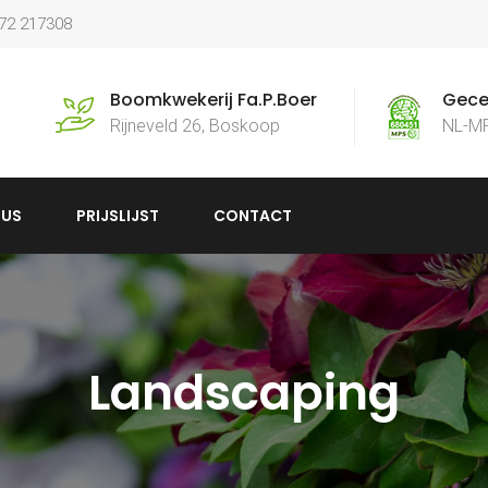
172 217308
Boomkwekerij Fa.P.Boer
Gecer
Rijneveld 26, Boskoop
NL-M
US
PRIJSLIJST
CONTACT
Landscaping