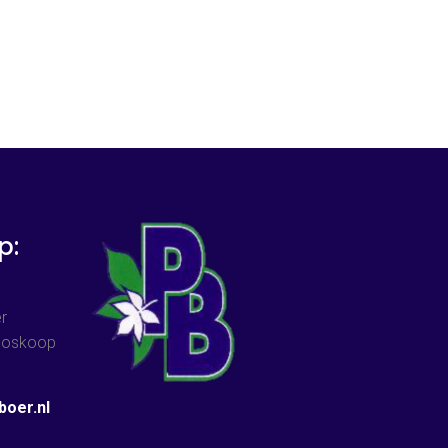
p:
r
 Boskoop
oer.nl