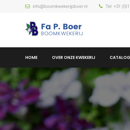
info@boomkwekerijpboer.nl
Tel: +31 (0)
HOME
OVER ONZE KWEKERIJ
CATALOG