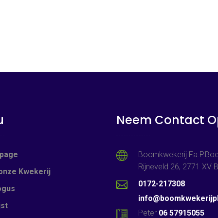
u
Neem Contact O
page
Boomkwekerij Fa.P.Boe
Rijneveld 26, 2771 XV
onze Kwekerij
0172-217308
ogus
info@boomkwekerijpb
jst
Peter
06 57915055