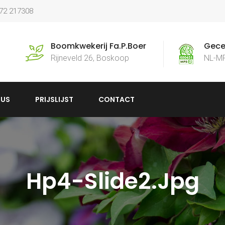
172 217308
Boomkwekerij Fa.P.Boer
Gecer
Rijneveld 26, Boskoop
NL-M
US
PRIJSLIJST
CONTACT
Hp4-Slide2.jpg