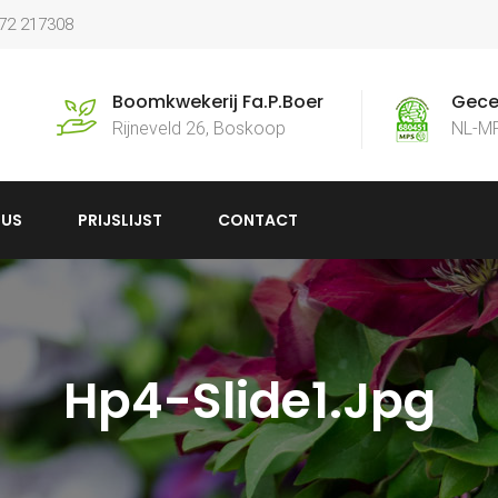
172 217308
Boomkwekerij Fa.P.Boer
Gecer
Rijneveld 26, Boskoop
NL-M
US
PRIJSLIJST
CONTACT
Hp4-Slide1.jpg