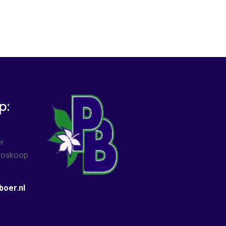
p:
r
 Boskoop
oer.nl