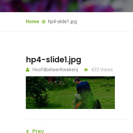
Home
hp4-slide1.jpg
hp4-slide1.jpg
HoofdbeheerKwekerij
433 Views
Bericht
Previous
Prev