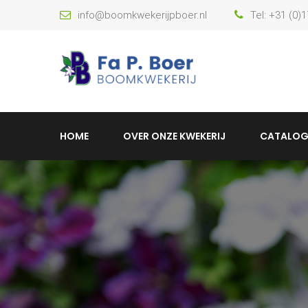
info@boomkwekerijpboer.nl
Tel: +31 (0)
HOME
OVER ONZE KWEKERIJ
CATALOG