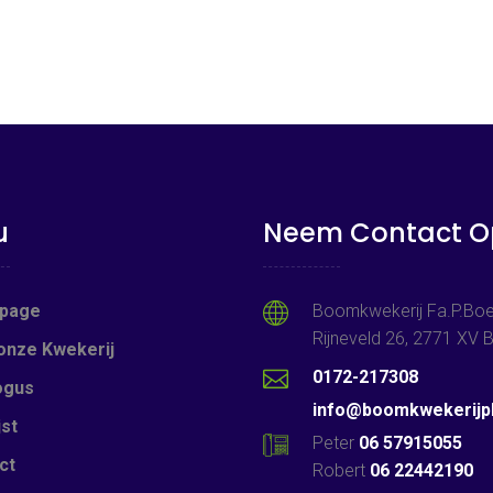
u
Neem Contact O
page
Boomkwekerij Fa.P.Boe
Rijneveld 26, 2771 XV
onze Kwekerij
0172-217308
ogus
info@boomkwekerijpb
jst
Peter
06 57915055
ct
Robert
06 22442190