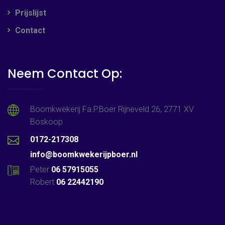
Prijslijst
Contact
Neem Contact Op:
Boomkwekerij Fa.P.Boer Rijneveld 26, 2771 XV
Boskoop
0172-217308
info@boomkwekerijpboer.nl
Peter
06 57915055
Robert
06 22442190