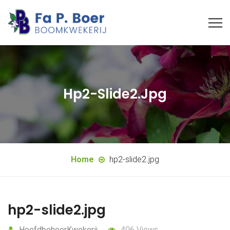
Hp2-Slide2.jpg
Home
hp2-slide2.jpg
hp2-slide2.jpg
HoofdbeheerKwekerij
406 Views