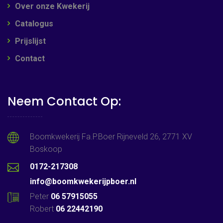
Over onze Kwekerij
Catalogus
Prijslijst
Contact
Neem Contact Op:
Boomkwekerij Fa.P.Boer Rijneveld 26, 2771 XV
Boskoop
0172-217308
info@boomkwekerijpboer.nl
Peter
06 57915055
Robert
06 22442190