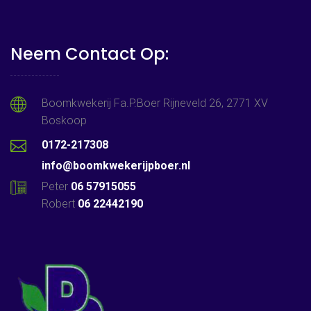
Neem Contact Op:
Boomkwekerij Fa.P.Boer Rijneveld 26, 2771 XV
Boskoop
0172-217308
info@boomkwekerijpboer.nl
Peter
06 57915055
Robert
06 22442190