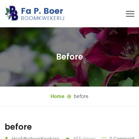
Before
Home
before
before
HoofdbeheerKwekerij
455 Views
0 Comment