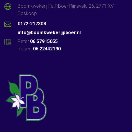
Boomkwekerij Fa.P.Boer Rijneveld 26, 2771 XV
Boskoop
0172-217308
info@boomkwekerijpboer.nl
Peter
06 57915055
Robert
06 22442190