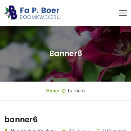
Banner6
Home
banner6
banner6
HoofdbeheerKwekerij
462 Views
0 Comment