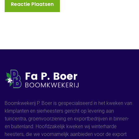
Boomkwekerij P. Boer is gespecialiseerd in het kweken van
klimplanten en sierheesters gericht op levering aan
tuincentra, groenvoorziening en exportbedrijven in binnen-
en buitenland. Hoofdzakelijk kweken wij winterharde
heesters, die we voornamelijk aanbieden voor de export