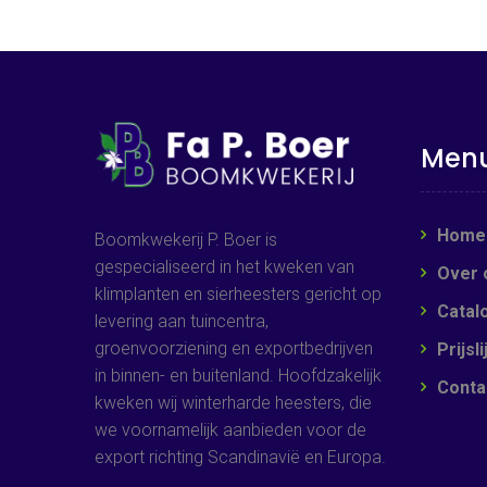
Men
Home
Boomkwekerij P. Boer is
gespecialiseerd in het kweken van
Over 
klimplanten en sierheesters gericht op
Catal
levering aan tuincentra,
groenvoorziening en exportbedrijven
Prijsli
in binnen- en buitenland. Hoofdzakelijk
Conta
kweken wij winterharde heesters, die
we voornamelijk aanbieden voor de
export richting Scandinavië en Europa.