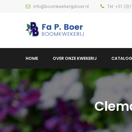
info@boomkwekerijpboer.nl
Tel: +31 (0)
HOME
OVER ONZE KWEKERIJ
CATALOG
Clema