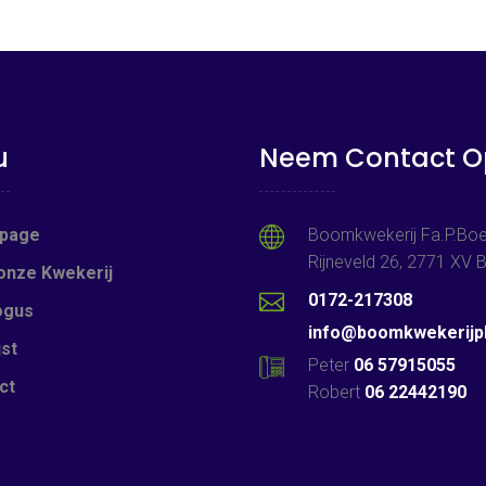
u
Neem Contact O
page
Boomkwekerij Fa.P.Boe
Rijneveld 26, 2771 XV
onze Kwekerij
0172-217308
ogus
info@boomkwekerijpb
jst
Peter
06 57915055
ct
Robert
06 22442190