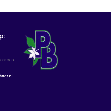
p:
r
 Boskoop
oer.nl