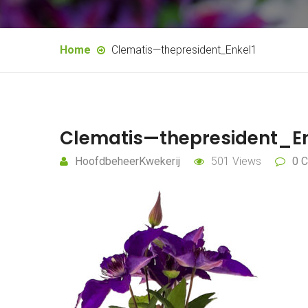
Home
Clematis—thepresident_Enkel1
Clematis—thepresident_En
HoofdbeheerKwekerij
501 Views
0 