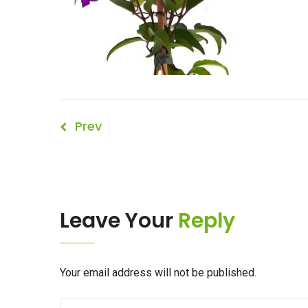
Bericht
Previous
Prev
Post
navigatie
Leave Your
Reply
Your email address will not be published.