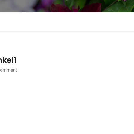
kel1
Comment