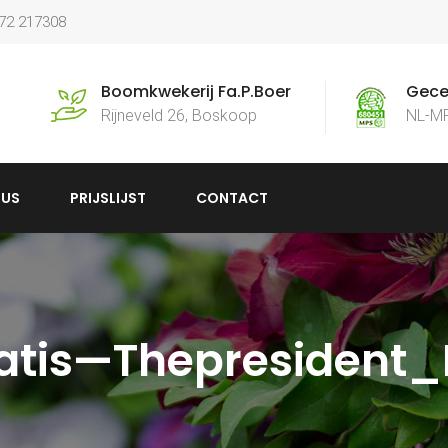
172 217308
Boomkwekerij Fa.P.Boer
Gecer
Rijneveld 26, Boskoop
NL-M
US
PRIJSLIJST
CONTACT
tis—Thepresident_