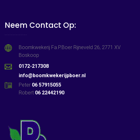
Neem Contact Op:
Boomkwekerij Fa.P.Boer Rijneveld 26, 2771 XV
Boskoop
0172-217308
info@boomkwekerijpboer.nl
Peter
06 57915055
Robert
06 22442190