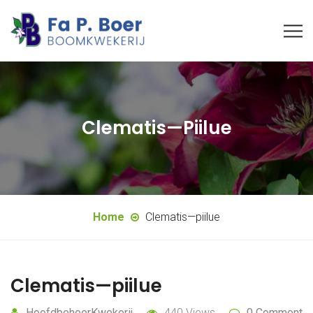
Clematis—Piilue
Home
Clematis—piilue
Clematis—piilue
HoofdbeheerKwekerij
440 Views
0 Comment