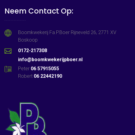
Neem Contact Op:
Boomkwekerij Fa.P.Boer Rijneveld 26, 2771 XV
Boskoop
0172-217308
info@boomkwekerijpboer.nl
Peter
06 57915055
Robert
06 22442190