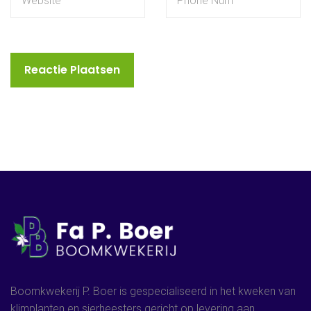
Boomkwekerij P. Boer is gespecialiseerd in het kweken van
klimplanten en sierheesters gericht op levering aan