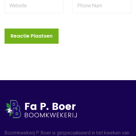
Boomkwekerij P. Boer is gespecialiseerd in het kweken van