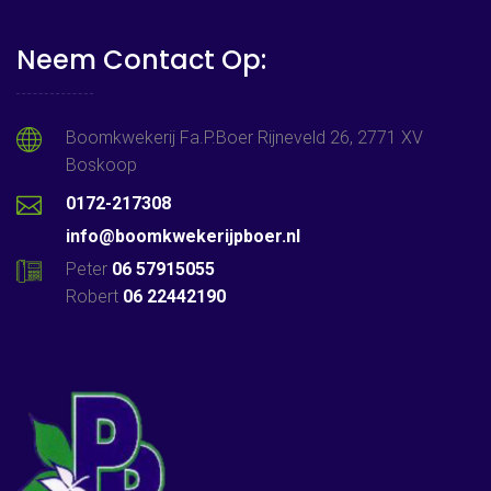
Neem Contact Op:
Boomkwekerij Fa.P.Boer Rijneveld 26, 2771 XV
Boskoop
0172-217308
info@boomkwekerijpboer.nl
Peter
06 57915055
Robert
06 22442190