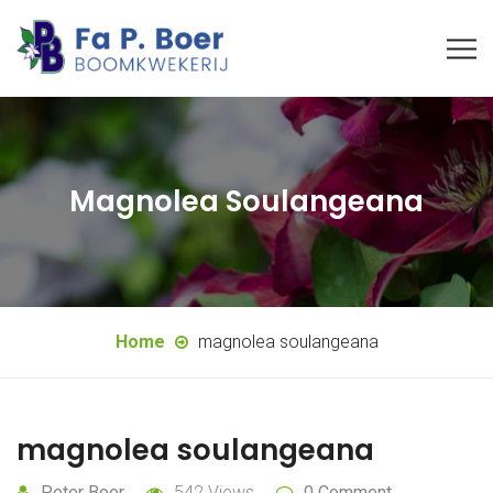
Magnolea Soulangeana
Home
magnolea soulangeana
magnolea soulangeana
Peter Boer
542 Views
0 Comment