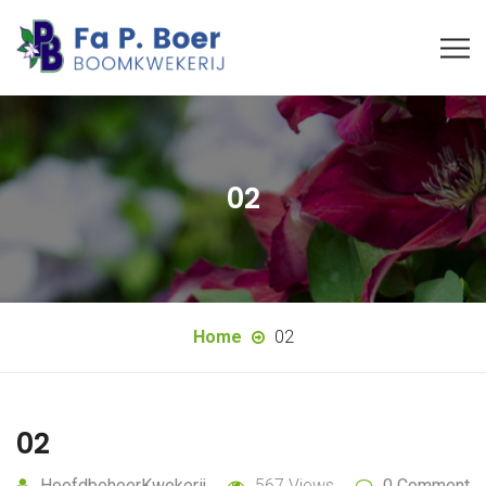
02
Home
02
02
HoofdbeheerKwekerij
567 Views
0 Comment