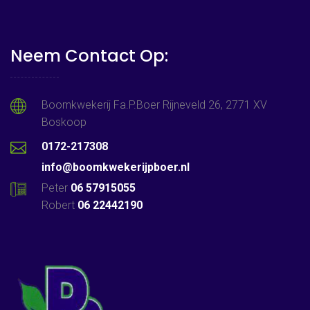
Neem Contact Op:
Boomkwekerij Fa.P.Boer Rijneveld 26, 2771 XV
Boskoop
0172-217308
info@boomkwekerijpboer.nl
Peter
06 57915055
Robert
06 22442190