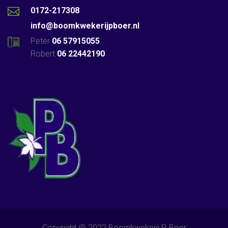
0172-217308
info@boomkwekerijpboer.nl
Peter
06 57915055
Robert
06 22442190
Copyright @ 2022 Boomkwekerij P. Boer