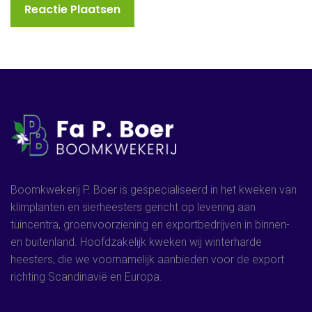
Boomkwekerij P. Boer is gespecialiseerd in het kweken van
klimplanten en sierheesters gericht op levering aan
tuincentra, groenvoorziening en exportbedrijven in binnen-
en buitenland. Hoofdzakelijk kweken wij winterharde
heesters, die we voornamelijk aanbieden voor de export
richting Scandinavië en Europa.