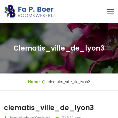
Clematis_ville_de_lyon3
Home
clematis_ville_de_lyon3
clematis_ville_de_lyon3
HoofdbeheerKwekerij
256 Views