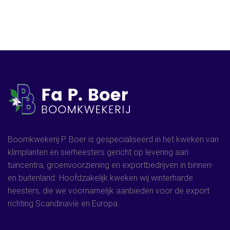
Boomkwekerij P. Boer is gespecialiseerd in het kweken van
klimplanten en sierheesters gericht op levering aan
tuincentra, groenvoorziening en exportbedrijven in binnen-
en buitenland. Hoofdzakelijk kweken wij winterharde
heesters, die we voornamelijk aanbieden voor de export
richting Scandinavië en Europa.