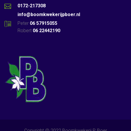
0172-217308
info@boomkwekerijpboer.nl
Peter
06 57915055
Robert
06 22442190
Copyright @ 2022 Boomkwekerij P. Boer