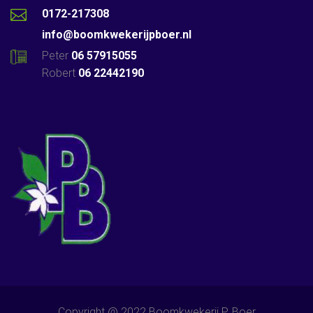
0172-217308
info@boomkwekerijpboer.nl
Peter
06 57915055
Robert
06 22442190
Copyright @ 2022 Boomkwekerij P. Boer