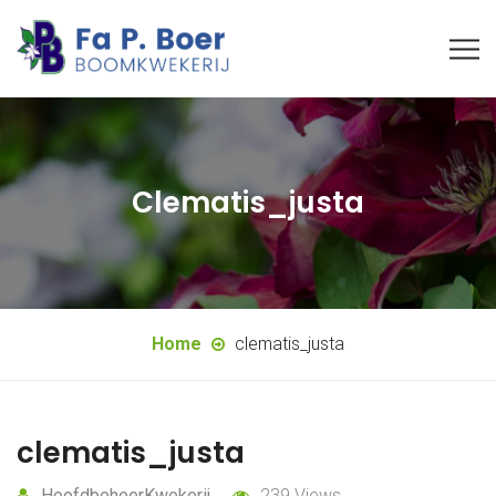
Clematis_justa
Home
clematis_justa
clematis_justa
HoofdbeheerKwekerij
239 Views