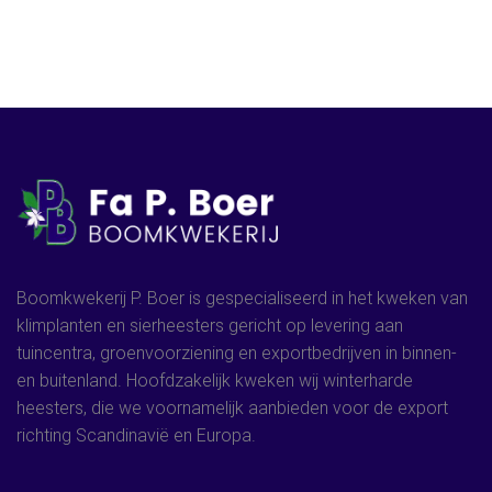
Boomkwekerij P. Boer is gespecialiseerd in het kweken van
klimplanten en sierheesters gericht op levering aan
tuincentra, groenvoorziening en exportbedrijven in binnen-
en buitenland. Hoofdzakelijk kweken wij winterharde
heesters, die we voornamelijk aanbieden voor de export
richting Scandinavië en Europa.