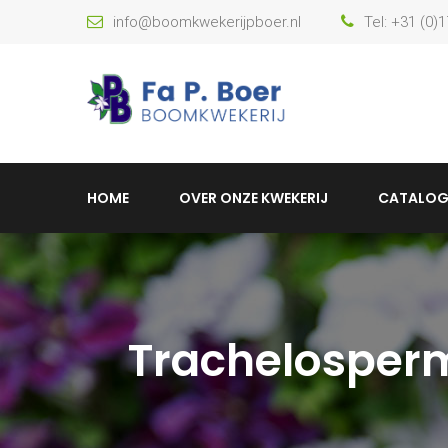
info@boomkwekerijpboer.nl
Tel: +31 (0)
HOME
OVER ONZE KWEKERIJ
CATALOG
Trachelosper