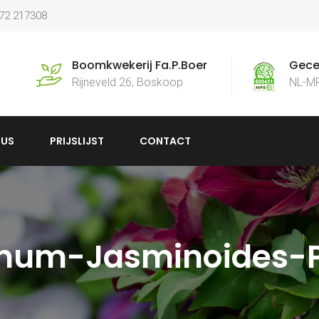
172 217308
Boomkwekerij Fa.P.Boer
Gecer
Rijneveld 26, Boskoop
NL-M
US
PRIJSLIJST
CONTACT
mum-Jasminoides-