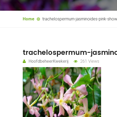
Home
trachelospermum-jasminoides-pink-show
trachelospermum-jasmino
HoofdbeheerKwekerij
261 Views